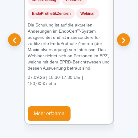
Weiterbildung
EndoCert
Weiterbil
EndoProthetikZentren
Webinar
Webinar
Die Schulung ist auf die aktuellen
®
Änderungen im EndoCert
-System
Demenz br
‹
›
ausgerichtet und ist insbesondere für
ausgezeich
zertifizierte EndoProthetikZentren (der
®
MAKS
: 
Maximalversorgung) von Interesse. Das
Therapeuti
Webinar richtet sich an Personen im EPZ,
Personen 
welche mit dem EPRD-Berichtswesen und
Schulung r
dessen Auswertung betraut sind.
Personen 
07.09.26 | 15:30-17:30 Uhr |
07.-08.09.
180,00 € netto
265,00 € 
Mehr erfahren
Mehr e