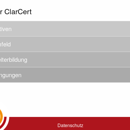
r ClarCert
tiven
mfeld
iterbildung
ngungen
Datenschutz