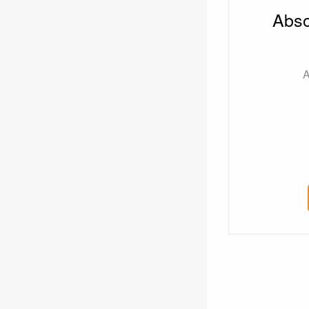
Abso
A