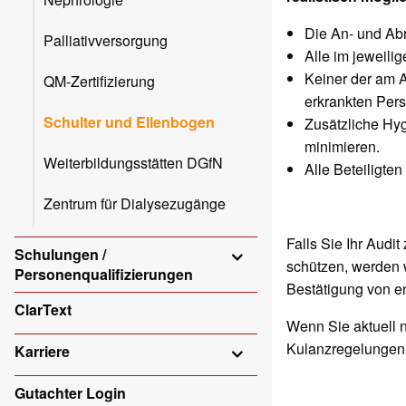
Die An- und Abr
Palliativversorgung
Alle im jeweil
Keiner der am A
QM-Zertifizierung
erkrankten Pers
Schulter und Ellenbogen
Zusätzliche Hyg
minimieren.
Weiterbildungsstätten DGfN
Alle Beteiligte
Zentrum für Dialysezugänge
Falls Sie Ihr Audi
Schulungen /
schützen, werden 
Personenqualifizierungen
Bestätigung von 
ClarText
Wenn Sie aktuell 
Kulanzregelungen s
Karriere
Gutachter Login