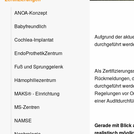
ANOA-Konzept
Babyfreundlich
Aufgrund der aktu
Cochlea-Implantat
durchgeführt werd
EndoProthetikZentrum
Fuß und Sprunggelenk
Als Zertifizierung
Rückmeldungen, die
Hämophiliezentrum
durchgeführt werde
Regelungen vor Or
MAKS® - Einrichtung
einer Auditdurchf
MS-Zentren
NAMSE
Gerade mit Blick
realistisch möglic
Nephrologie