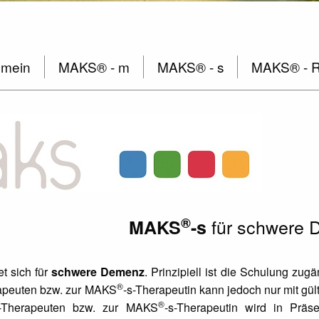
emein
MAKS® - m
MAKS® - s
MAKS® - Re
®
für schwere
MAKS
-s
et sich für
schwere Demenz
. Prinzipiell ist die Schulung zugä
®
apeuten bzw. zur MAKS
-s-Therapeutin kann jedoch nur mit gü
®
s-Therapeuten bzw. zur MAKS
-s-Therapeutin wird in Präs