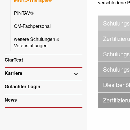
verschiedene P
PINTAV®
Schulungs
QM-Fachpersonal
Zertifizi
weitere Schulungen &
Veranstaltungen
Schulung
ClarText
Schulungs
Karriere
Dies benöt
Gutachter Login
Zertifizier
News