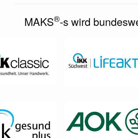
®
MAKS
-s wird bundeswe