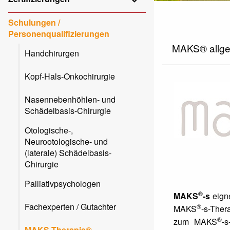
Schulungen /
Personenqualifizierungen
MAKS® allg
Handchirurgen
Kopf-Hals-Onkochirurgie
Nasennebenhöhlen- und
Schädelbasis-Chirurgie
Otologische-,
Neurootologische- und
(laterale) Schädelbasis-
Chirurgie
Palliativpsychologen
®
MAKS
-s
eign
Fachexperten / Gutachter
®
MAKS
-s-Ther
®
zum MAKS
-
MAKS-Therapie®