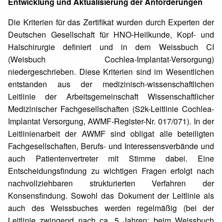
Entwicklung und Aktualisierung der Anforderungen
Die Kriterien für das Zertifikat wurden durch Experten der
Deutschen Gesellschaft für HNO-Heilkunde, Kopf- und
Halschirurgie definiert und in dem Weissbuch CI
(Weisbuch Cochlea-Implantat-Versorgung)
niedergeschrieben. Diese Kriterien sind im Wesentlichen
entstanden aus der medizinisch-wissenschaftlichen
Leitlinie der Arbeitsgemeinschaft Wissenschaftlicher
Medizinischer Fachgesellschaften (S2k-Leitlinie Cochlea-
Implantat Versorgung, AWMF-Register-Nr. 017/071). In der
Leitlinienarbeit der AWMF sind obligat alle beteiligten
Fachgesellschaften, Berufs- und Interessensverbände und
auch Patientenvertreter mit Stimme dabei. Eine
Entscheidungsfindung zu wichtigen Fragen erfolgt nach
nachvollziehbaren strukturierten Verfahren der
Konsensfindung. Sowohl das Dokument der Leitlinie als
auch des Weissbuches werden regelmäßig (bei der
Leitlinie zwingend nach ca. 5 Jahren; beim Weissbuch