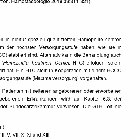
ntren. Hämostaseologie 2019;39:311-321).
in hierfür speziell qualifizierten Hämophilie-Zentren
m der höchsten Versorgungsstufe haben, wie sie in
) etabliert sind. Alternativ kann die Behandlung auch
 (
Hemophilia Treatment Center,
HTC) erfolgen, sofern
rt hat. Ein HTC stellt in Kooperation mit einem HCCC
sorgungsstufe (Maximalversorgung) vorgehalten.
 von Patienten mit seltenen angeborenen oder erworbenen
geborenen Erkrankungen wird auf Kapitel 6.3. der
n der Bundesärztekammer verwiesen. Die GTH-Leitlinie
n)
 V, VII, X, XI und XIII