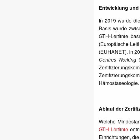
Entwicklung und 
In 2019 wurde die 
Basis wurde zwisc
GTH-Leitlinie bas
(Europäische Leitl
(EUHANET). In 202
Centres Working 
Zertifizierungsko
Zertifizierungs
Hämostaseologie.
Ablauf der Zertif
Welche Mindestanf
GTH-Leitlinie
entn
Einrichtungen, die