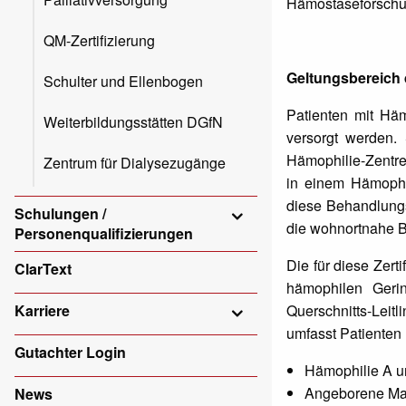
Hämostaseforschun
QM-Zertifizierung
Geltungsbereich d
Schulter und Ellenbogen
Patienten mit Häm
Weiterbildungsstätten DGfN
versorgt werden.
Hämophilie-Zentre
Zentrum für Dialysezugänge
in einem Hämophi
diese Behandlungs
Schulungen /
die wohnortnahe B
Personenqualifizierungen
Die für diese Zert
ClarText
hämophilen Gerin
Querschnitts-Leit
Karriere
umfasst Patienten
Gutachter Login
Hämophilie A un
Angeborene Mang
News