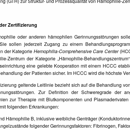
g (GTH) zur Struktur- und Prozessqualität von Hämophilie-Ze
er Zertifizierung
ophilie oder anderen hämophilen Gerinnungsstörungen sollen 
 Sie sollen jederzeit Zugang zu einem Behandlungsprogram
n der Kategorie
Hemophilia-Comprehensive Care Center
(HCCC
lie-Zentrum der Kategorie „Hämophilie-Behandlungszentrum“
einrichtung eine gelebte Kooperation mit einem HCCC etablie
ehandlung der Patienten sicher. Im HCCC wird die höchste Ver
ifizierung geltende Leitlinie bezieht sich auf die Behandlung
nungsstörungen. Zur Definition der Schweregrade der an
linien zur Therapie mit Blutkomponenten und Plasmaderivate
 mit folgenden Erkrankungen:
d Hämophilie B, inklusive weibliche Genträger (Konduktorinne
elzustände folgender Gerinnungsfaktoren: Fibrinogen, Faktor II,