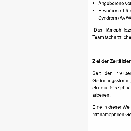
Angeborene von
Erworbene hämo
Syndrom (AVW
Das Hämophiliezent
Team fachärztliche
Ziel der Zertifizi
Seit den 1970e
Gerinnungsstörunge
ein multidiszipli
arbeiten.
Eine in dieser We
mit hämophilen Ge