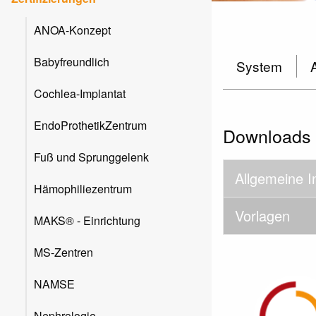
ANOA-Konzept
Babyfreundlich
System
Cochlea-Implantat
EndoProthetikZentrum
Downloads
Fuß und Sprunggelenk
Allgemeine I
Hämophiliezentrum
Vorlagen
MAKS® - Einrichtung
MS-Zentren
NAMSE
Nephrologie