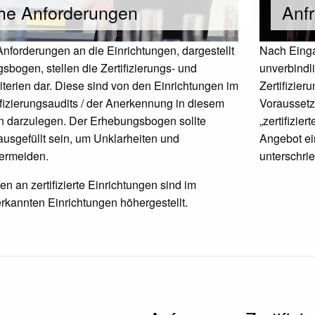
che Anforderungen
Anfr
nforderungen an die Einrichtungen, dargestellt
Nach Einga
bogen, stellen die Zertifizierungs- und
unverbindli
terien dar. Diese sind von den Einrichtungen im
Zertifizier
ifizierungsaudits / der Anerkennung in diesem
Voraussetz
 darzulegen. Der Erhebungsbogen sollte
„zertifizie
ausgefüllt sein, um Unklarheiten und
Angebot ei
ermeiden.
unterschri
n an zertifizierte Einrichtungen sind im
rkannten Einrichtungen höhergestellt.