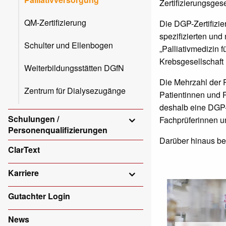
Zertifizierungsgese
QM-Zertifizierung
Die DGP-Zertifizie
spezifizierten und
Schulter und Ellenbogen
„Palliativmedizin 
Krebsgesellschaft 
Weiterbildungsstätten DGfN
Die Mehrzahl der 
Zentrum für Dialysezugänge
Patientinnen und P
deshalb eine DGP-
Schulungen /
Fachprüferinnen un
Personenqualifizierungen
Darüber hinaus best
ClarText
Karriere
Gutachter Login
News