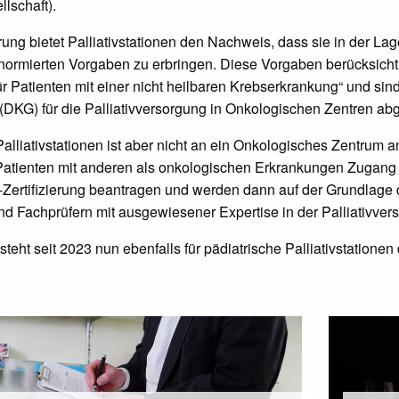
llschaft).
rung bietet Palliativstationen den Nachweis, dass sie in der Lag
 normierten Vorgaben zu erbringen. Diese Vorgaben berücksicht
für Patienten mit einer nicht heilbaren Krebserkrankung“ und sin
(DKG) für die Palliativversorgung in Onkologischen Zentren ab
Palliativstationen ist aber nicht an ein Onkologisches Zentru
atienten mit anderen als onkologischen Erkrankungen Zugang zu
Zertifizierung beantragen und werden dann auf der Grundlage
d Fachprüfern mit ausgewiesener Expertise in der Palliativver
eht seit 2023 nun ebenfalls für pädiatrische Palliativstationen d